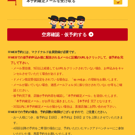
本予約確定メールを受け取る
空席確認・仮予約する
※WEB予約には、マクドナルド会員登録が必要です。
※WEBでの仮予約申込み後に配信されるメールに記載のURLをクリックして、仮予約を完
了して下さい。
・メール受信後、5日以上経過してもURLをクリックされていない場合、お申込みをキャ
ンセルさせていただく場合があります。
・ドメイン指定受信設定をされている場合は、「sp.mdj.jp」の登録をお願いします。
・メールが届いていない場合、迷惑メールフォルダに振り分けされていないか等もご確
認ください。
・仮予約完了後、店舗が予約内容を確認し「本予約確定メール」を送信いたします。
「本予約確定メール」がお手元に届きましたら、【本予約】完了となります。
・3日以内に本予約確定メールが届かない場合は、直接店舗にお問い合わせ下さい。
※WEBでの予約の場合、予約回数の制限がございますので、ご注意ください。
・お一人様につき、仮予約は【1回】、本予約は【3回】までを上限とさせていただきま
す。
・4回目以降の予約をご希望の場合には、予約いただいたマックアドベンチャーにご参加
いただいた後、再度予約をお願いいたします。