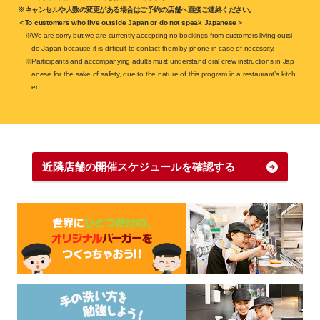
※キャンセルや人数の変更がある場合はご予約の店舗へ直接ご連絡ください。
＜To customers who live outside Japan or do not speak Japanese＞
※We are sorry but we are currently accepting no bookings from customers living outsi
de Japan because it is difficult to contact them by phone in case of necessity.
※Participants and accompanying adults must understand oral crew instructions in Jap
anese for the sake of safety, due to the nature of this program in a restaurant’s kitch
en.
近隣店舗の開催スケジュールを確認する