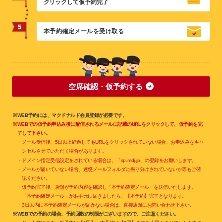
クリックして仮予約完了
本予約確定メールを受け取る
空席確認・仮予約する
※WEB予約には、マクドナルド会員登録が必要です。
※WEBでの仮予約申込み後に配信されるメールに記載のURLをクリックして、仮予約を完
了して下さい。
・メール受信後、5日以上経過してもURLをクリックされていない場合、お申込みをキャ
ンセルさせていただく場合があります。
・ドメイン指定受信設定をされている場合は、「sp.mdj.jp」の登録をお願いします。
・メールが届いていない場合、迷惑メールフォルダに振り分けされていないか等もご確
認ください。
・仮予約完了後、店舗が予約内容を確認し「本予約確定メール」を送信いたします。
「本予約確定メール」がお手元に届きましたら、【本予約】完了となります。
・3日以内に本予約確定メールが届かない場合は、直接店舗にお問い合わせ下さい。
※WEBでの予約の場合、予約回数の制限がございますので、ご注意ください。