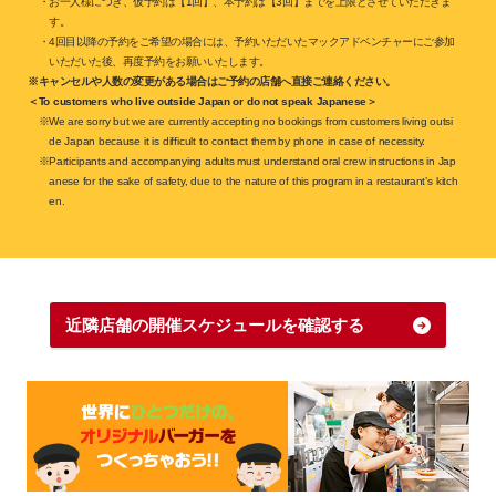
・お一人様につき、仮予約は【1回】、本予約は【3回】までを上限とさせていただきま
す。
・4回目以降の予約をご希望の場合には、予約いただいたマックアドベンチャーにご参加
いただいた後、再度予約をお願いいたします。
※キャンセルや人数の変更がある場合はご予約の店舗へ直接ご連絡ください。
＜To customers who live outside Japan or do not speak Japanese＞
※We are sorry but we are currently accepting no bookings from customers living outsi
de Japan because it is difficult to contact them by phone in case of necessity.
※Participants and accompanying adults must understand oral crew instructions in Jap
anese for the sake of safety, due to the nature of this program in a restaurant’s kitch
en.
近隣店舗の開催スケジュールを確認する