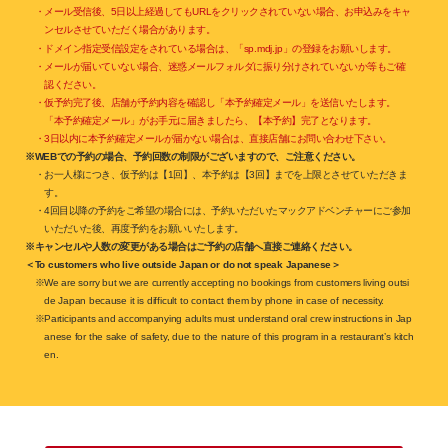
・メール受信後、5日以上経過してもURLをクリックされていない場合、お申込みをキャ
ンセルさせていただく場合があります。
・ドメイン指定受信設定をされている場合は、「sp.mdj.jp」の登録をお願いします。
・メールが届いていない場合、迷惑メールフォルダに振り分けされていないか等もご確
認ください。
・仮予約完了後、店舗が予約内容を確認し「本予約確定メール」を送信いたします。
「本予約確定メール」がお手元に届きましたら、【本予約】完了となります。
・3日以内に本予約確定メールが届かない場合は、直接店舗にお問い合わせ下さい。
※WEBでの予約の場合、予約回数の制限がございますので、ご注意ください。
・お一人様につき、仮予約は【1回】、本予約は【3回】までを上限とさせていただきま
す。
・4回目以降の予約をご希望の場合には、予約いただいたマックアドベンチャーにご参加
いただいた後、再度予約をお願いいたします。
※キャンセルや人数の変更がある場合はご予約の店舗へ直接ご連絡ください。
＜To customers who live outside Japan or do not speak Japanese＞
※We are sorry but we are currently accepting no bookings from customers living outsi
de Japan because it is difficult to contact them by phone in case of necessity.
※Participants and accompanying adults must understand oral crew instructions in Jap
anese for the sake of safety, due to the nature of this program in a restaurant’s kitch
en.