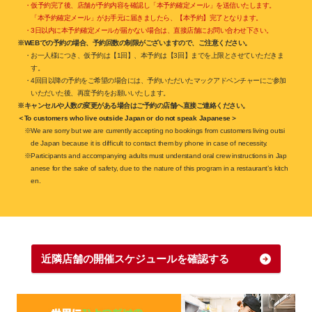
・仮予約完了後、店舗が予約内容を確認し「本予約確定メール」を送信いたします。
「本予約確定メール」がお手元に届きましたら、【本予約】完了となります。
・3日以内に本予約確定メールが届かない場合は、直接店舗にお問い合わせ下さい。
※WEBでの予約の場合、予約回数の制限がございますので、ご注意ください。
・お一人様につき、仮予約は【1回】、本予約は【3回】までを上限とさせていただきま
す。
・4回目以降の予約をご希望の場合には、予約いただいたマックアドベンチャーにご参加
いただいた後、再度予約をお願いいたします。
※キャンセルや人数の変更がある場合はご予約の店舗へ直接ご連絡ください。
＜To customers who live outside Japan or do not speak Japanese＞
※We are sorry but we are currently accepting no bookings from customers living outsi
de Japan because it is difficult to contact them by phone in case of necessity.
※Participants and accompanying adults must understand oral crew instructions in Jap
anese for the sake of safety, due to the nature of this program in a restaurant’s kitch
en.
近隣店舗の開催スケジュールを確認する