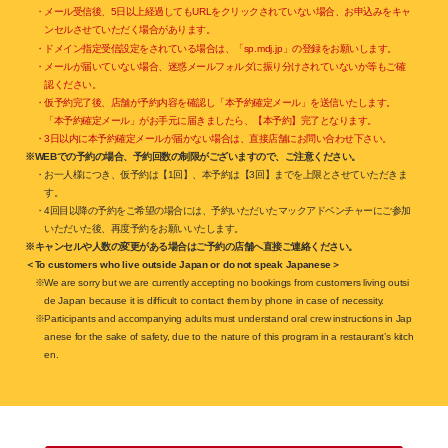
・メール受信後、5日以上経過してもURLをクリックされていない場合、お申込みをキャ
ンセルさせていただく場合があります。
・ドメイン指定受信設定をされている場合は、「sp.mdj.jp」の登録をお願いします。
・メールが届いていない場合、迷惑メールフォルダに振り分けされていないか等もご確
認ください。
・仮予約完了後、店舗が予約内容を確認し「本予約確定メール」を送信いたします。
「本予約確定メール」がお手元に届きましたら、【本予約】完了となります。
・3日以内に本予約確定メールが届かない場合は、直接店舗にお問い合わせ下さい。
※WEBでの予約の場合、予約回数の制限がございますので、ご注意ください。
・お一人様につき、仮予約は【1回】、本予約は【3回】までを上限とさせていただきま
す。
・4回目以降の予約をご希望の場合には、予約いただいたマックアドベンチャーにご参加
いただいた後、再度予約をお願いいたします。
※キャンセルや人数の変更がある場合はご予約の店舗へ直接ご連絡ください。
＜To customers who live outside Japan or do not speak Japanese＞
※We are sorry but we are currently accepting no bookings from customers living outsi
de Japan because it is difficult to contact them by phone in case of necessity.
※Participants and accompanying adults must understand oral crew instructions in Jap
anese for the sake of safety, due to the nature of this program in a restaurant’s kitch
en.