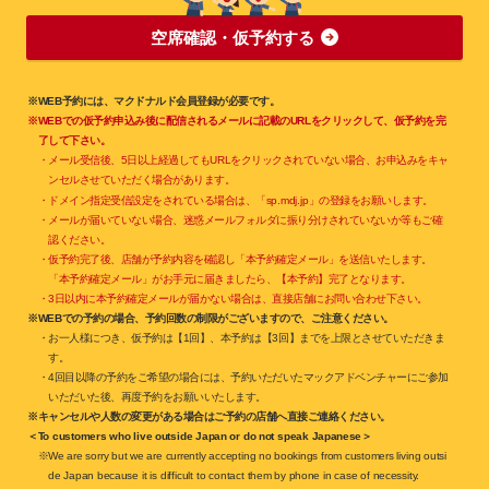
空席確認・仮予約する
※WEB予約には、マクドナルド会員登録が必要です。
※WEBでの仮予約申込み後に配信されるメールに記載のURLをクリックして、仮予約を完
了して下さい。
・メール受信後、5日以上経過してもURLをクリックされていない場合、お申込みをキャ
ンセルさせていただく場合があります。
・ドメイン指定受信設定をされている場合は、「sp.mdj.jp」の登録をお願いします。
・メールが届いていない場合、迷惑メールフォルダに振り分けされていないか等もご確
認ください。
・仮予約完了後、店舗が予約内容を確認し「本予約確定メール」を送信いたします。
「本予約確定メール」がお手元に届きましたら、【本予約】完了となります。
・3日以内に本予約確定メールが届かない場合は、直接店舗にお問い合わせ下さい。
※WEBでの予約の場合、予約回数の制限がございますので、ご注意ください。
・お一人様につき、仮予約は【1回】、本予約は【3回】までを上限とさせていただきま
す。
・4回目以降の予約をご希望の場合には、予約いただいたマックアドベンチャーにご参加
いただいた後、再度予約をお願いいたします。
※キャンセルや人数の変更がある場合はご予約の店舗へ直接ご連絡ください。
＜To customers who live outside Japan or do not speak Japanese＞
※We are sorry but we are currently accepting no bookings from customers living outsi
de Japan because it is difficult to contact them by phone in case of necessity.