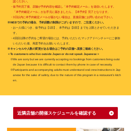
認ください。
・仮予約完了後、店舗が予約内容を確認し「本予約確定メール」を送信いたします。
「本予約確定メール」がお手元に届きましたら、【本予約】完了となります。
・3日以内に本予約確定メールが届かない場合は、直接店舗にお問い合わせ下さい。
※WEBでの予約の場合、予約回数の制限がございますので、ご注意ください。
・お一人様につき、仮予約は【1回】、本予約は【3回】までを上限とさせていただきま
す。
・4回目以降の予約をご希望の場合には、予約いただいたマックアドベンチャーにご参加
いただいた後、再度予約をお願いいたします。
※キャンセルや人数の変更がある場合はご予約の店舗へ直接ご連絡ください。
＜To customers who live outside Japan or do not speak Japanese＞
※We are sorry but we are currently accepting no bookings from customers living outsi
de Japan because it is difficult to contact them by phone in case of necessity.
※Participants and accompanying adults must understand oral crew instructions in Jap
anese for the sake of safety, due to the nature of this program in a restaurant’s kitch
en.
近隣店舗の開催スケジュールを確認する