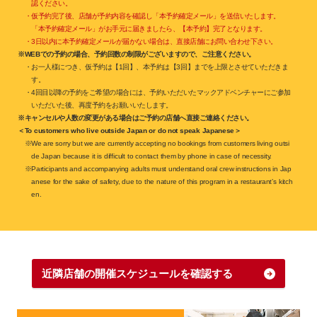
認ください。
・仮予約完了後、店舗が予約内容を確認し「本予約確定メール」を送信いたします。
「本予約確定メール」がお手元に届きましたら、【本予約】完了となります。
・3日以内に本予約確定メールが届かない場合は、直接店舗にお問い合わせ下さい。
※WEBでの予約の場合、予約回数の制限がございますので、ご注意ください。
・お一人様につき、仮予約は【1回】、本予約は【3回】までを上限とさせていただきま
す。
・4回目以降の予約をご希望の場合には、予約いただいたマックアドベンチャーにご参加
いただいた後、再度予約をお願いいたします。
※キャンセルや人数の変更がある場合はご予約の店舗へ直接ご連絡ください。
＜To customers who live outside Japan or do not speak Japanese＞
※We are sorry but we are currently accepting no bookings from customers living outsi
de Japan because it is difficult to contact them by phone in case of necessity.
※Participants and accompanying adults must understand oral crew instructions in Jap
anese for the sake of safety, due to the nature of this program in a restaurant’s kitch
en.
近隣店舗の開催スケジュールを確認する