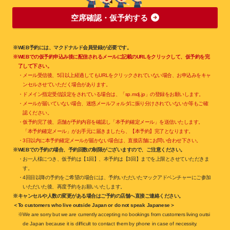
空席確認・仮予約する
※WEB予約には、マクドナルド会員登録が必要です。
※WEBでの仮予約申込み後に配信されるメールに記載のURLをクリックして、仮予約を完
了して下さい。
・メール受信後、5日以上経過してもURLをクリックされていない場合、お申込みをキャ
ンセルさせていただく場合があります。
・ドメイン指定受信設定をされている場合は、「sp.mdj.jp」の登録をお願いします。
・メールが届いていない場合、迷惑メールフォルダに振り分けされていないか等もご確
認ください。
・仮予約完了後、店舗が予約内容を確認し「本予約確定メール」を送信いたします。
「本予約確定メール」がお手元に届きましたら、【本予約】完了となります。
・3日以内に本予約確定メールが届かない場合は、直接店舗にお問い合わせ下さい。
※WEBでの予約の場合、予約回数の制限がございますので、ご注意ください。
・お一人様につき、仮予約は【1回】、本予約は【3回】までを上限とさせていただきま
す。
・4回目以降の予約をご希望の場合には、予約いただいたマックアドベンチャーにご参加
いただいた後、再度予約をお願いいたします。
※キャンセルや人数の変更がある場合はご予約の店舗へ直接ご連絡ください。
＜To customers who live outside Japan or do not speak Japanese＞
※We are sorry but we are currently accepting no bookings from customers living outsi
de Japan because it is difficult to contact them by phone in case of necessity.