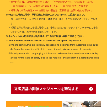
・仮予約完了後、店舗が予約内容を確認し「本予約確定メール」を送信いたします。
「本予約確定メール」がお手元に届きましたら、【本予約】完了となります。
・3日以内に本予約確定メールが届かない場合は、直接店舗にお問い合わせ下さい。
※WEBでの予約の場合、予約回数の制限がございますので、ご注意ください。
・お一人様につき、仮予約は【1回】、本予約は【3回】までを上限とさせていただきま
す。
・4回目以降の予約をご希望の場合には、予約いただいたマックアドベンチャーにご参加
いただいた後、再度予約をお願いいたします。
※キャンセルや人数の変更がある場合はご予約の店舗へ直接ご連絡ください。
＜To customers who live outside Japan or do not speak Japanese＞
※We are sorry but we are currently accepting no bookings from customers living outsi
de Japan because it is difficult to contact them by phone in case of necessity.
※Participants and accompanying adults must understand oral crew instructions in Jap
anese for the sake of safety, due to the nature of this program in a restaurant’s kitch
en.
近隣店舗の開催スケジュールを確認する