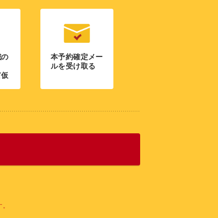
載の
本予約確定メー
ルを受け取る
て仮
す。