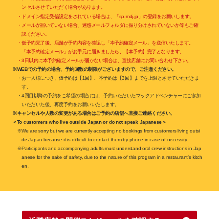
ンセルさせていただく場合があります。
・ドメイン指定受信設定をされている場合は、「sp.mdj.jp」の登録をお願いします。
・メールが届いていない場合、迷惑メールフォルダに振り分けされていないか等もご確
認ください。
・仮予約完了後、店舗が予約内容を確認し「本予約確定メール」を送信いたします。
「本予約確定メール」がお手元に届きましたら、【本予約】完了となります。
・3日以内に本予約確定メールが届かない場合は、直接店舗にお問い合わせ下さい。
※WEBでの予約の場合、予約回数の制限がございますので、ご注意ください。
・お一人様につき、仮予約は【1回】、本予約は【3回】までを上限とさせていただきま
す。
・4回目以降の予約をご希望の場合には、予約いただいたマックアドベンチャーにご参加
いただいた後、再度予約をお願いいたします。
※キャンセルや人数の変更がある場合はご予約の店舗へ直接ご連絡ください。
＜To customers who live outside Japan or do not speak Japanese＞
※We are sorry but we are currently accepting no bookings from customers living outsi
de Japan because it is difficult to contact them by phone in case of necessity.
※Participants and accompanying adults must understand oral crew instructions in Jap
anese for the sake of safety, due to the nature of this program in a restaurant’s kitch
en.