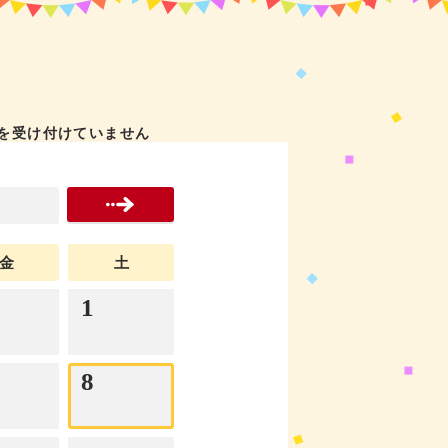
を受け付けていません
金
土
1
8