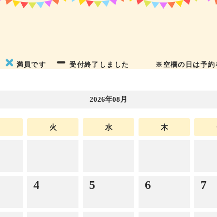
満員です
受付終了しました
※空欄の日は予約
2026年08月
月
火
水
木
4
5
6
7