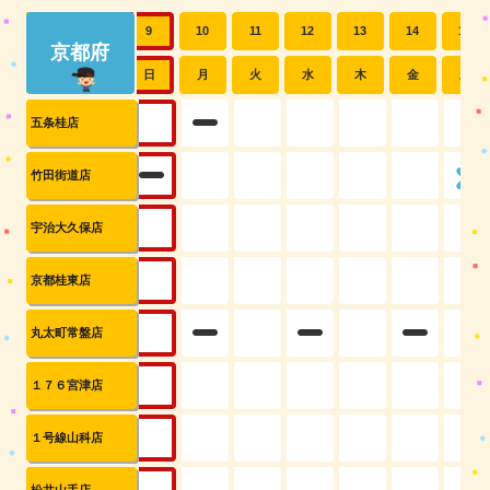
7
8
9
10
11
12
13
14
15
京都府
金
土
日
月
火
水
木
金
土
五条桂店
竹田街道店
宇治大久保店
京都桂東店
丸太町常盤店
１７６宮津店
１号線山科店
松井山手店