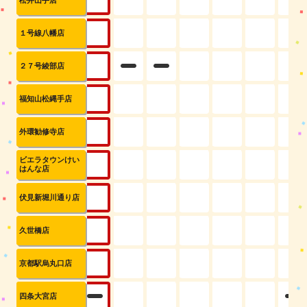
１号線八幡店
２７号綾部店
福知山松縄手店
外環勧修寺店
ビエラタウンけい
はんな店
伏見新堀川通り店
久世橋店
京都駅烏丸口店
四条大宮店