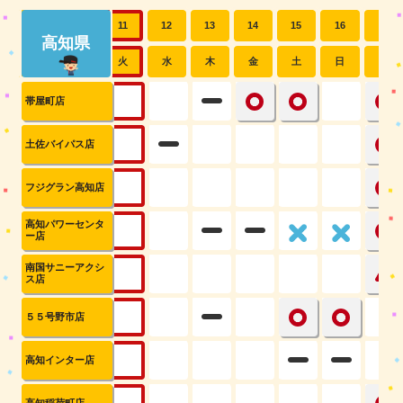
9
10
11
12
13
14
15
16
17
高知県
日
月
火
水
木
金
土
日
月
帯屋町店
土佐バイパス店
フジグラン高知店
高知パワーセンタ
ー店
南国サニーアクシ
ス店
５５号野市店
高知インター店
高知稲荷町店